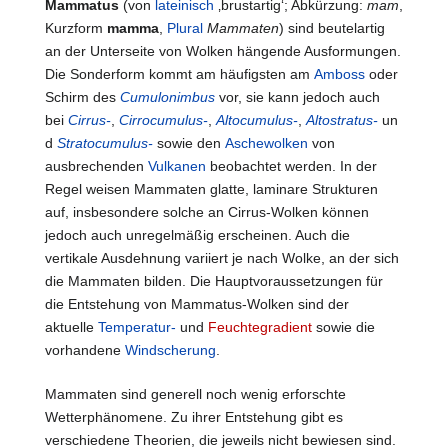
Mammatus
(von
lateinisch
‚brustartig‘; Abkürzung:
mam
,
Kurzform
mamma
,
Plural
Mammaten
) sind beutelartig
an der Unterseite von Wolken hängende Ausformungen.
Die Sonderform kommt am häufigsten am
Amboss
oder
Schirm des
Cumulonimbus
vor, sie kann jedoch auch
bei
Cirrus-
,
Cirrocumulus-
,
Altocumulus-
,
Altostratus-
un
d
Stratocumulus-
sowie den
Aschewolken
von
ausbrechenden
Vulkanen
beobachtet werden. In der
Regel weisen Mammaten glatte, laminare Strukturen
auf, insbesondere solche an Cirrus-Wolken können
jedoch auch unregelmäßig erscheinen. Auch die
vertikale Ausdehnung variiert je nach Wolke, an der sich
die Mammaten bilden.
Die Hauptvoraussetzungen für
die Entstehung von Mammatus-Wolken sind der
aktuelle
Temperatur-
und
Feuchtegradient
sowie die
vorhandene
Windscherung
.
Mammaten sind generell noch wenig erforschte
Wetterphänomene. Zu ihrer Entstehung gibt es
verschiedene Theorien, die jeweils nicht bewiesen sind.